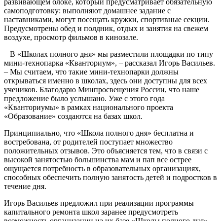
развивающем блоке, который предусматривает обязательную
самоподготовку: выполняют домашнее задание с
наставниками, могут посещать кружки, спортивные секции.
Предусмотрены обед и полдник, отдых и занятия на свежем
воздухе, просмотр фильмов в кинозале.
– В «Школах полного дня» мы разместили площадки по типу
мини-технопарка «Кванториум», – рассказал Игорь Васильев.
– Мы считаем, что такие мини-технопарки должны
открываться именно в школах, здесь они доступны для всех
учеников. Благодарю Минпросвещения России, что наше
предложение было услышано. Уже с этого года
«Кванториумы» в рамках национального проекта
«Образование» создаются на базах школ.
Принципиально, что «Школа полного дня» бесплатна и
востребована, от родителей поступает множество
положительных отзывов. Это объясняется тем, что в связи с
высокой занятостью большинства мам и пап все острее
ощущается потребность в образовательных организациях,
способных обеспечить полную занятость детей и подростков в
течение дня.
Игорь Васильев предложил при реализации программы
капитального ремонта школ заранее предусмотреть
возможность организации на их базе «Школы полного дня».