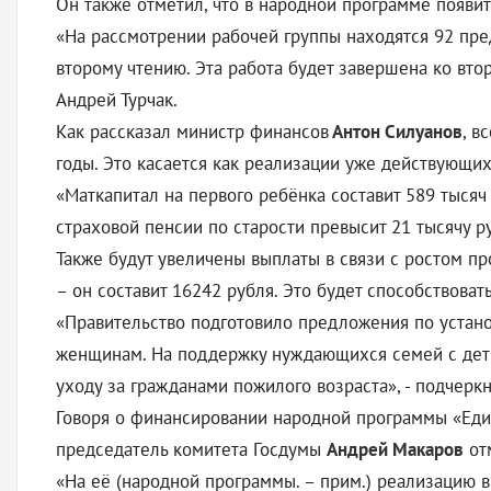
Он также отметил, что в народной программе появит
«На рассмотрении рабочей группы находятся 92 пре
второму чтению. Эта работа будет завершена ко вт
Андрей Турчак.
Как рассказал министр финансов
Антон Силуанов
, в
годы. Это касается как реализации уже действующих
«Маткапитал на первого ребёнка составит 589 тыся
страховой пенсии по старости превысит 21 тысячу р
Также будут увеличены выплаты в связи с ростом 
– он составит 16242 рубля. Это будет способствова
«Правительство подготовило предложения по устан
женщинам. На поддержку нуждающихся семей с деть
уходу за гражданами пожилого возраста», - подчерк
Говоря о финансировании народной программы «Еди
председатель комитета Госдумы
Андрей Макаров
отм
«На её (народной программы. – прим.) реализацию в 