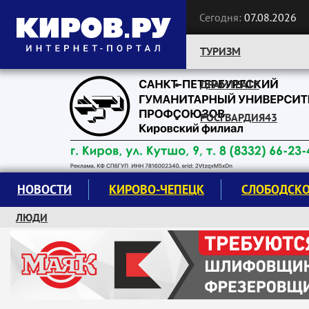
Сегодня:
07.08.2026
ТУРИЗМ
ДРАМТЕАТР
Следите за новостями:
РОСГВАРДИЯ43
НОВОСТИ
КИРОВО-ЧЕПЕЦК
СЛОБОДСК
ЛЮДИ
КРУЖКИ И СЕКЦИИ
ЗАВОДУ "МАЯК" 85 ЛЕТ
ЭКОЛОГИЯ