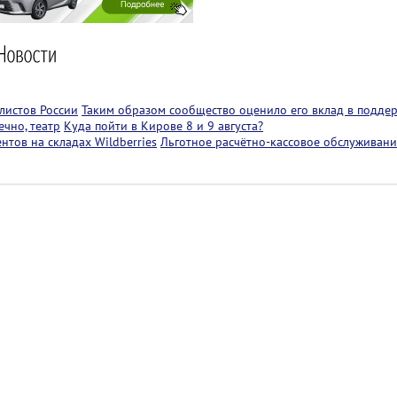
листов России
Таким образом сообщество оценило его вклад в подде
чно, театр
Куда пойти в Кирове 8 и 9 августа?
тов на складах Wildberries
Льготное расчётно-кассовое обслуживани