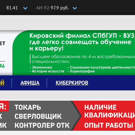
81.41
АИ-92
97.9 руб.
ОЙ
АФИША
КИБЕРКИРОВ