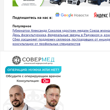
Подпишитесь на нас в:
Популярное
Губернатор Александр Соколов удостоен медали Союза журна
День физкультурника, федеральные звезды в Радужном и, коне
Сбер расширяет поддержку селлеров, пострадавших от инциден
консультации от профильных специалистов