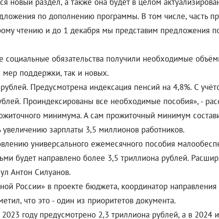
ся новый раздел, а также она будет в целом актуализирова
дложения по дополнению программы. В том числе, часть п
орому чтению и до 1 декабря мы представим предложения п
се социальные обязательства получили необходимые объё
 мер поддержки, так и новых.
ч рублей. Предусмотрена индексация пенсий на 4,8%. С уч
ублей. Проиндексированы все необходимые пособия», - рас
прожиточного минимума. А сам прожиточный минимум состав
ть увеличению зарплаты 3,5 миллионов работников.
овлению универсального ежемесячного пособия малообесп
ми будет направлено более 3,5 триллиона рублей. Расши
нул Антон Силуанов.
ной России» в проекте бюджета, координатор направления
етил, что это - один из приоритетов документа.
2023 году предусмотрено 2,3 триллиона рублей, а в 2024 и 