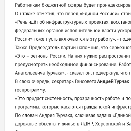
Работникам бюджетной сферы будет проиндексирова
Он также отметил, что перед «Единой Россией» стои
«Речь идёт об инфраструктурных проектах, восста
федеральных органов исполнительной власти ускори
России» тоже пусть включаются в эту работу», - по
Также Председатель партии напомнил, что серьёзно
«Это – регионы России. На них нужно распространи
предусмотреть необходимое финансирование. Работ
Анатольевича Турчака», - сказал он, подчеркнув, чт
В свою очередь, секретарь Генсовета
Андрей Турчак
госпрограмму.
«Это придаст системность, прозрачность работе и п
программы, которые касаются гражданской инфрастру
По словам Андрея Турчака, ключевая задача «Едино
дорожные объекты и жильё в ЛДНР, Херсонской и З