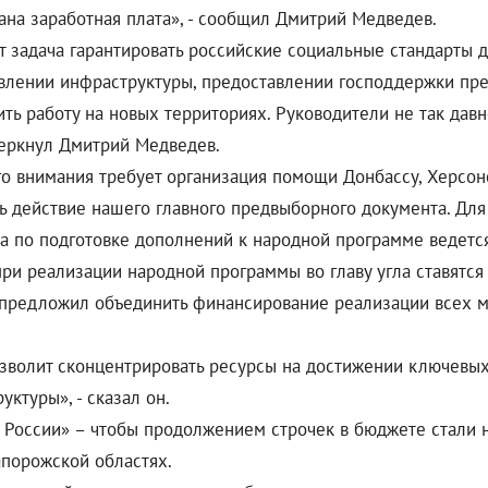
на заработная плата», - сообщил Дмитрий Медведев.
т задача гарантировать российские социальные стандарты 
новлении инфраструктуры, предоставлении господдержки п
ть работу на новых территориях. Руководители не так да
дчеркнул Дмитрий Медведев.
го внимания требует организация помощи Донбассу, Херсон
ть действие нашего главного предвыборного документа. Дл
а по подготовке дополнений к народной программе ведетс
о при реализации народной программы во главу угла ставятс
предложил объединить финансирование реализации всех м
озволит сконцентрировать ресурсы на достижении ключевых 
ктуры», - сказал он.
й России» – чтобы продолжением строчек в бюджете стали н
апорожской областях.