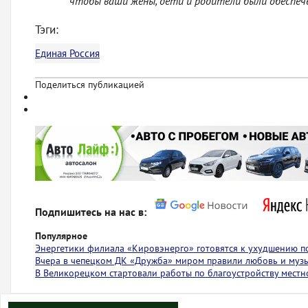
чтобы ваши жёны, дети и родители были обеспеч
Тэги:
Единая Россия
Поделиться публикацией
Подпишитесь на нас в:
Популярное
Энергетики филиала «Кировэнерго» готовятся к ухудшению п
Вчера в чепецком ДК «Дружба» миром правили любовь и муз
В Великорецком стартовали работы по благоустройству местн