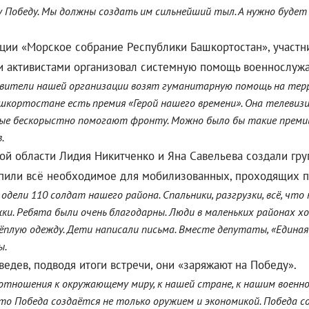
 Победу. Мы должны создать им сильнейший тыл. А нужно будет 
ции «Морское собрание Республики Башкортостан», участн
и активистами организовал системную помощь военнослуж
авители нашей организации возят гуманитарную помощь на терр
ашкортостане есть премия «Герой нашего времени». Она телевиз
орые бескорыстно помогают фронту. Можно было бы такие прем
.
й области Лидия Никитченко и Яна Савельева создали гру
упили всё необходимое для мобилизованных, проходящих п
 одели 110 солдат нашего района. Спальники, разгрузки, всё, чт
ки. Ребята были очень благодарны. Люди в маленьких районах 
тёплую одежду. Дети написали письма. Вместе депутаты, «Едина
ы.
едев, подводя итоги встречи, они «заряжают на Победу».
 отношения к окружающему миру, к нашей стране, к нашим военнос
о Победа создаётся не только оружием и экономикой. Победа соз