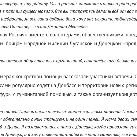
развернула эту работу. Мы и раньше занимались такого рода раб
е в партии существовало. Все вы стараетесь делать всё от вас
 щедрость, за все ваши добрые дела хочу вас искренне поблагод
шей Отчизне, - сказал Дмитрий Медведев.
диная Россия» вместе с волонтёрами, общественниками, пр
, бойцам Народной милиции Луганской и Донецкой Народн
тавителям общественных организаций, волонтёрского движения –
имерах конкретной помощи рассказали участники встречи. 
сами регулярно ездят на Донбасс и территории новых реги
фуры с гуманитарной помощью, а также организует концерт
на танец. Парень после тяжёлых минно-взрывных ранений. Помог
 обязательно с ним станцуем, и не один танец. Я мама двоих сын
 и Денис. Я познакомилась с ними в Донецке, когда привозила гру
в Донецка, и я хочу пожелать, чтобы все наши мальчики, все наш