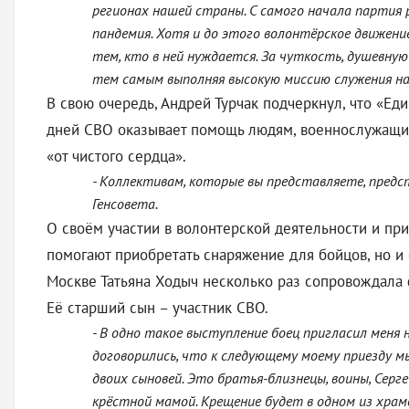
регионах нашей страны. С самого начала партия 
пандемия. Хотя и до этого волонтёрское движени
тем, кто в ней нуждается. За чуткость, душевную
тем самым выполняя высокую миссию служения на
В свою очередь, Андрей Турчак подчеркнул, что «Е
дней СВО оказывает помощь людям, военнослужащим
«от чистого сердца».
- Коллективам, которые вы представляете, предс
Генсовета.
О своём участии в волонтерской деятельности и пр
помогают приобретать снаряжение для бойцов, но и 
Москве Татьяна Ходыч несколько раз сопровождала 
Её старший сын – участник СВО.
- В одно такое выступление боец пригласил меня 
договорились, что к следующему моему приезду мы
двоих сыновей. Это братья-близнецы, воины, Сергей
крёстной мамой. Крещение будет в одном из храмо