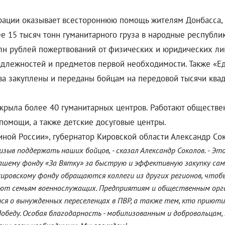
рации оказывает всестороннюю помощь жителям Донбасса, а
е 15 тысяч тонн гуманитарного груза в народные республик
лн рублей пожертвований от физических и юридических лиц
адлежностей и предметов первой необходимости. Также «Ед
ва закуплены и переданы бойцам на передовой тысячи квадр
ткрыла более 40 гуманитарных центров. Работают обществе
помощи, а также детские досуговые центры.
иной России», губернатор Кировской области Александр Со
ризыв поддержать наших бойцов, - сказал Александр Соколов. - Э
нашему фонду «За Вятку» за быструю и эффективную закупку са
кировскому фонду обращаются коллеги из других регионов, что
ают семьям военнослужащих. Предприятиям и общественным ор
я о вынужденных переселенцах в ПВР, а также тем, кто приютил
Победу. Особая благодарность - мобилизованным и добровольцам,