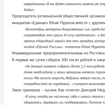
невредимыми. И мы будем помогать ковать им эту
Ходыч.
Председатель региональной общественной организа
инициатив «Единые» Юлай Муратов вместе с другим
- Волонтёры, ветераны Вооружённых сил, предст
сопровождаю эти грузы. И хочу предложить - в Б
премия «Народный герой» для тех граждан, кот
эгидой «Единой России», - отметил Юлай Муратов
Индивидуальные предпринимательницы из Ростовско
В первые же сутки собрали 300 тысяч рублей и зак
- На данный момент собрали более 1,5 млн рублей,
тоже необходима, и наши женщины напекли пирож
носки. Мы купили шерсть, бабушки вяжут носки, 
потребностей на передовой, - считают волонтёр
Таких примеров – тысячи. Как отметил Дмитрий Медв
- Я хочу, чтобы вы частичку себя и своего такого
общаетесь. Заряжали их, поддерживали. Потому чт