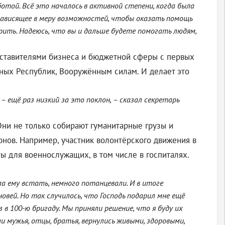
отой. Всё это началось в активной степени, когда была
 зависящее в меру возможностей, чтобы оказать помощь
арить. Надеюсь, что вы и дальше будете помогать людям,
едставителями бизнеса и бюджетной сферы с первых
ых Республик, Вооружённым силам. И делает это
 ещё раз низкий за это поклон, – сказал секретарь
Они не только собирают гуманитарные грузы и
онов. Например, участник волонтёрского движения в
ы для военнослужащих, в том числе в госпиталях.
ла ему встать, немного потанцевали. И в итоге
овей. Но так случилось, что Господь подарил мне ещё
з в 100-ю бригаду. Мы приняли решение, что я буду их
и мужья, отцы, братья, вернулись живыми, здоровыми,