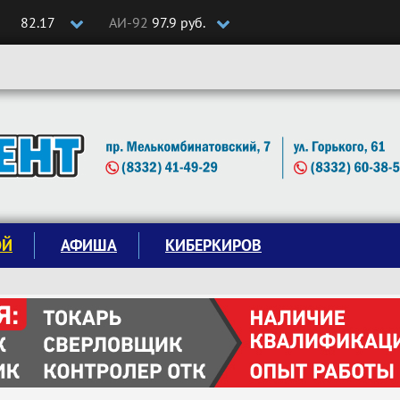
82.17
АИ-92
97.9 руб.
ОЙ
АФИША
КИБЕРКИРОВ