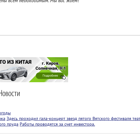
ены всем необходимым. Мы вас ждем!
огоды
ыка
Здесь проходил гала-концерт звезд пятого Вятского фестиваля теа
ого пруда
Работы проводятся за счет инвестора.