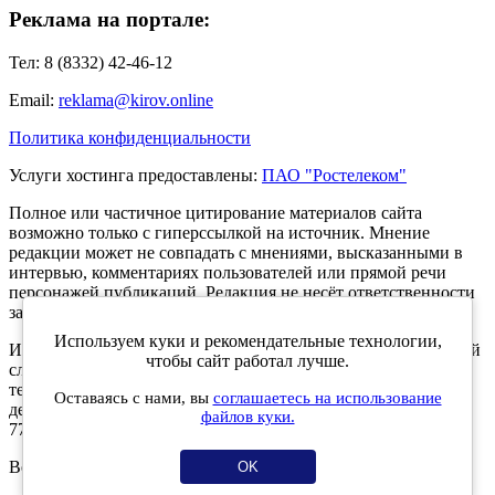
Реклама на портале:
Тел: 8 (8332) 42-46-12
Email:
reklama@kirov.online
Политика конфиденциальности
Услуги хостинга предоставлены:
ПАО "Ростелеком"
Полное или частичное цитирование материалов сайта
возможно только с гиперссылкой на источник. Мнение
редакции может не совпадать с мнениями, высказанными в
интервью, комментариях пользователей или прямой речи
персонажей публикаций. Редакция не несёт ответственности
за текст комментариев читателей.
Используем куки и рекомендательные технологии,
Интернет-портал Kirov.online зарегистрирован в Федеральной
чтобы сайт работал лучше.
службе по надзору в сфере связи, информационных
технологий и массовых коммуникаций (Роскомнадзор) 5
Оставаясь с нами, вы
соглашаетесь на использование
декабря 2019 года. Регистрационный номер ЭЛ № ФС 77 -
файлов куки.
77189.
Возрастное ограничение 12+
OK