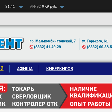
81.41
АИ-92
97.9 руб.
ОЙ
АФИША
КИБЕРКИРОВ