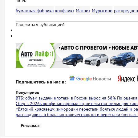
Тэги:
бумажная фабрика
конфликт
Магнит
Мурыгино
распредцен
Поделиться публикацией
Подпишитесь на нас в:
Популярное
ВТБ: объем выдачи ипотеки в России вырос на 38%
По оценкам
Сбер в 2026г. профинансировал строительство жилья для киро
«Вятский красавец»: зимородки перестали бояться людей и р
расплодились в больших количествах, но и перестали бояться 
Реклама: