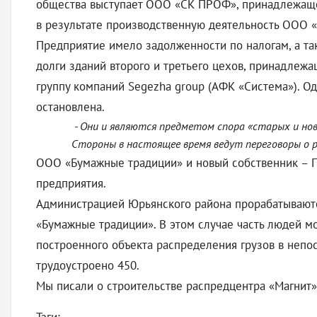
общества выступает ООО «СК ПРОФ», принадлежащее
в результате производственную деятельность ООО 
Предприятие имело задолженности по налогам, а так
долги зданий второго и третьего цехов, принадлеж
группу компаний Segezha group (АФК «Система»). О
остановлена.
- Они и являются предметом спора «старых и нов
Стороны в настоящее время ведут переговоры о 
ООО «Бумажные традиции» и новый собственник – ПА
предприятия.
Администрацией Юрьянского района прорабатываютс
«Бумажные традиции». В этом случае часть людей мо
построенного объекта распределения грузов в непос
трудоустроено 450.
Мы писали о строительстве распредцентра «Магнит