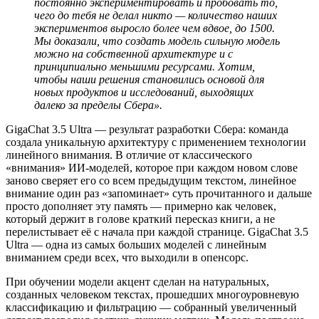
постоянно экспериментировать и пробовать то,
чего до тебя не делал никто — количество наших
экспериментов выросло более чем вдвое, до 1500.
Мы доказали, что создать модель сильную модель
можно на собственной архитектуре и с
принципиально меньшими ресурсами. Хотим,
чтобы наши решения становились основой для
новых продуктов и исследований, выходящих
далеко за пределы Сбера».
GigaChat 3.5 Ultra — результат разработки Сбера: команда
создала уникальную архитектуру с применением технологии
линейного внимания. В отличие от классического
«внимания» ИИ-моделей, которое при каждом новом слове
заново сверяет его со всем предыдущим текстом, линейное
внимание один раз «запоминает» суть прочитанного и дальше
просто дополняет эту память — примерно как человек,
который держит в голове краткий пересказ книги, а не
перелистывает её с начала при каждой странице. GigaChat 3.5
Ultra — одна из самых больших моделей с линейным
вниманием среди всех, что выходили в опенсорс.
При обучении модели акцент сделан на натуральных,
созданных человеком текстах, прошедших многоуровневую
классификацию и фильтрацию — собранный увеличенный