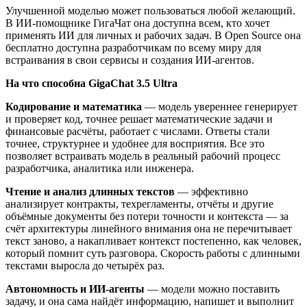
Улучшенной моделью может пользоваться любой желающий.
В ИИ-помощнике ГигаЧат она доступна всем, кто хочет
применять ИИ для личных и рабочих задач. В Open Source она
бесплатно доступна разработчикам по всему миру для
встраивания в свои сервисы и создания ИИ-агентов.
На что способна GigaChat 3.5 Ultra
Кодирование и математика
— модель увереннее генерирует
и проверяет код, точнее решает математические задачи и
финансовые расчёты, работает с числами. Ответы стали
точнее, структурнее и удобнее для восприятия. Все это
позволяет встраивать модель в реальный рабочий процесс
разработчика, аналитика или инженера.
Чтение и анализ длинных текстов
— эффективно
анализирует контракты, техрегламенты, отчёты и другие
объёмные документы без потери точности и контекста — за
счёт архитектуры линейного внимания она не перечитывает
текст заново, а накапливает контекст постепенно, как человек,
который помнит суть разговора. Скорость работы с длинными
текстами выросла до четырёх раз.
Автономность и ИИ-агенты
— модели можно поставить
задачу, и она сама найдёт информацию, напишет и выполнит