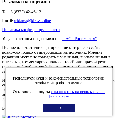
Реклама на портале:
Тел: 8 (8332) 42-46-12
Email:
reklama@kirov.online
Политика конфиденциальности
Услуги хостинга предоставлены:
ПАО "Ростелеком"
Полное или частичное цитирование материалов сайта
возможно только с гиперссылкой на источник. Мнение
редакции может не совпадать с мнениями, высказанными в
интервью, комментариях пользователей или прямой речи
персонажей публикаций. Редакция не несёт ответственности
за текст комментариев читателей.
Используем куки и рекомендательные технологии,
Интернет-портал Kirov.online зарегистрирован в Федеральной
чтобы сайт работал лучше.
службе по надзору в сфере связи, информационных
технологий и массовых коммуникаций (Роскомнадзор) 5
Оставаясь с нами, вы
соглашаетесь на использование
декабря 2019 года. Регистрационный номер ЭЛ № ФС 77 -
файлов куки.
77189.
Возрастное ограничение 12+
OK