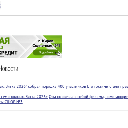
с
х. Вятка 2026" собрал порядка 400 участников
Его гостями стали пр
семи холмах. Вятка 2026»
Она привезла с собой фильмы, помогающие
ссы СШОР №3