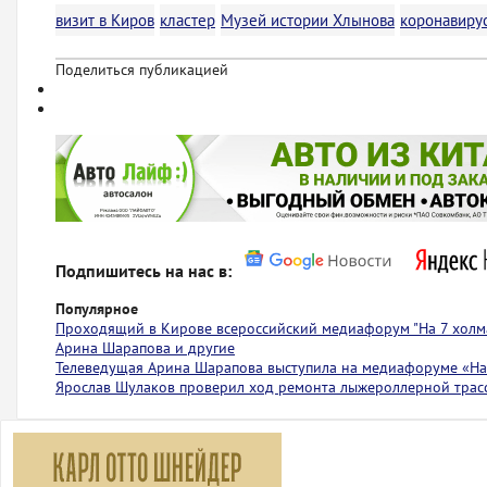
визит в Киров
кластер
Музей истории Хлынова
коронавиру
Поделиться публикацией
Подпишитесь на нас в:
Популярное
Проходящий в Кирове всероссийский медиафорум "На 7 холма
Арина Шарапова и другие
Телеведущая Арина Шарапова выступила на медиафоруме «На 
Ярослав Шулаков проверил ход ремонта лыжероллерной тра