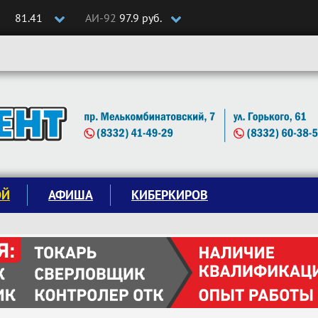
81.41
АИ-92
97.9 руб.
ОЙ
АФИША
КИБЕРКИРОВ