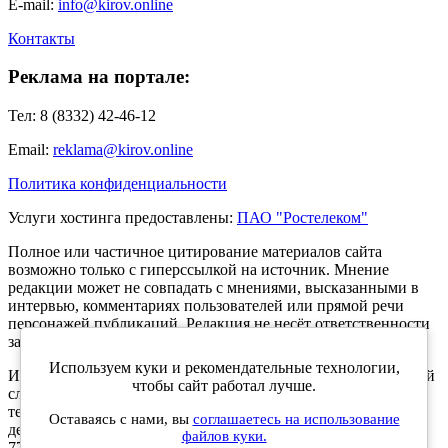
E-mail:
info@kirov.online
Контакты
Реклама на портале:
Тел: 8 (8332) 42-46-12
Email:
reklama@kirov.online
Политика конфиденциальности
Услуги хостинга предоставлены:
ПАО "Ростелеком"
Полное или частичное цитирование материалов сайта
возможно только с гиперссылкой на источник. Мнение
редакции может не совпадать с мнениями, высказанными в
интервью, комментариях пользователей или прямой речи
персонажей публикаций. Редакция не несёт ответственности
за текст комментариев читателей.
Используем куки и рекомендательные технологии,
Интернет-портал Kirov.online зарегистрирован в Федеральной
чтобы сайт работал лучше.
службе по надзору в сфере связи, информационных
технологий и массовых коммуникаций (Роскомнадзор) 5
Оставаясь с нами, вы
соглашаетесь на использование
декабря 2019 года. Регистрационный номер ЭЛ № ФС 77 -
файлов куки.
77189.