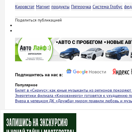
Кировстат
Магнит
продукты
Пятерочка
Система Глобус
фед
Поделиться публикацией
Подпишитесь на нас в:
Популярное
Билет в «Сириус»: как юные музыканты из регионов покоряю
Энергетики филиала «Кировэнерго» готовятся к ухудшению п
Вчера в чепецком ДК «Дружба» миром правили любовь и муз