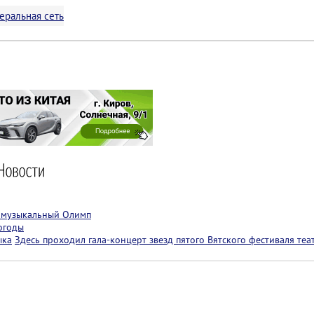
еральная сеть
т музыкальный Олимп
огоды
ыка
Здесь проходил гала-концерт звезд пятого Вятского фестиваля теа