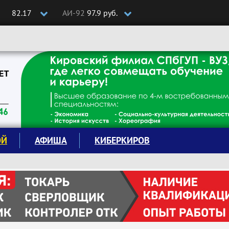
82.17
АИ-92
97.9 руб.
ОЙ
АФИША
КИБЕРКИРОВ