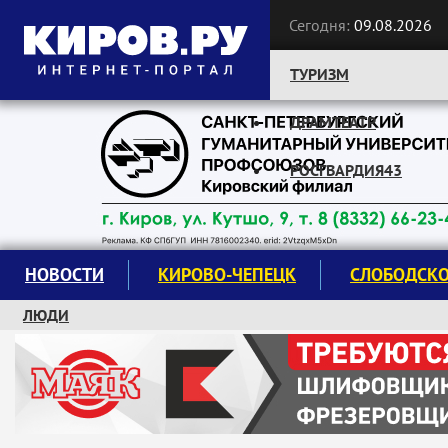
Сегодня:
09.08.2026
ТУРИЗМ
ДРАМТЕАТР
Следите за новостями:
РОСГВАРДИЯ43
НОВОСТИ
КИРОВО-ЧЕПЕЦК
СЛОБОДСК
ЛЮДИ
КРУЖКИ И СЕКЦИИ
ЗАВОДУ "МАЯК" 85 ЛЕТ
ЭКОЛОГИЯ