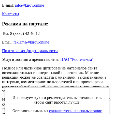
E-mail:
info@kirov.online
Контакты
Реклама на портале:
Тел: 8 (8332) 42-46-12
Email:
reklama@kirov.online
Политика конфиденциальности
Услуги хостинга предоставлены:
ПАО "Ростелеком"
Полное или частичное цитирование материалов сайта
возможно только с гиперссылкой на источник. Мнение
редакции может не совпадать с мнениями, высказанными в
интервью, комментариях пользователей или прямой речи
персонажей публикаций. Редакция не несёт ответственности
за текст комментариев читателей.
Используем куки и рекомендательные технологии,
Интернет-портал Kirov.online зарегистрирован в Федеральной
чтобы сайт работал лучше.
службе по надзору в сфере связи, информационных
технологий и массовых коммуникаций (Роскомнадзор) 5
Оставаясь с нами, вы
соглашаетесь на использование
декабря 2019 года. Регистрационный номер ЭЛ № ФС 77 -