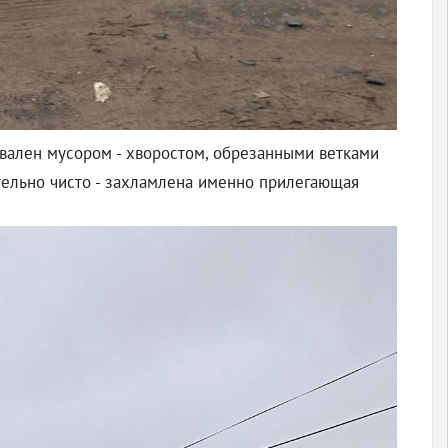
авален мусором - хворостом, обрезанными ветками
тельно чисто - захламлена именно прилегающая