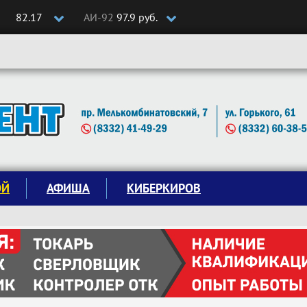
82.17
АИ-92
97.9 руб.
ОЙ
АФИША
КИБЕРКИРОВ