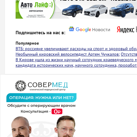
Подпишитесь на нас в:
Популярное
ВТБ: россияне увеличивают расходы на спорт и здоровый обр
Необычный кировский велосипедист Артем Чучкалов:
Отсутст
В Кирове ушла из жизни научный сотрудник краеведческого 
кандидата исторических наук, научного сотрудника, проработ