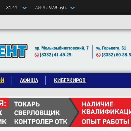
81.41
АИ-92
97.9 руб.
ОЙ
АФИША
КИБЕРКИРОВ