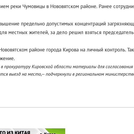
нением реки Чумовицы в Нововятском районе. Ранее сотруд
вышение предельно допустимых концентраций загрязняющи
для местных жителей, за дело решил взяться председател
Нововятском районе города Кирова на личный контроль. Т
ежение.
 в прокуратуру Кировской области материалы для согласования 
ся выезд на место,— подчеркнули в региональном министерств