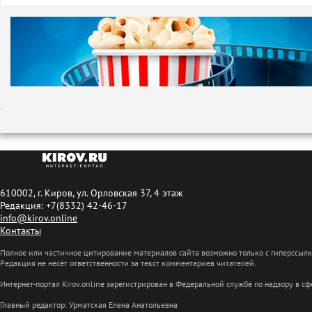
610002, г. Киров, ул. Орловская 37, 4 этаж
Редакция: +7(8332) 42-46-17
info@kirov.online
Контакты
Полное или частичное цитирование материалов сайта возможно только с гиперссыл
Редакция не несёт ответственности за текст комментариев читателей.
Интернет-портал Kirov.online зарегистрирован в Федеральной службе по надзору в 
Главный редактор: Урматская Елена Анатольевна