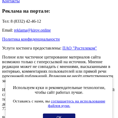
Контакты
Реклама на портале:
Тел: 8 (8332) 42-46-12
Email:
reklama@kirov.online
Политика конфиденциальности
Услуги хостинга предоставлены:
ПАО "Ростелеком"
Полное или частичное цитирование материалов сайта
возможно только с гиперссылкой на источник. Мнение
редакции может не совпадать с мнениями, высказанными в
интервью, комментариях пользователей или прямой речи
персонажей публикаций. Редакция не несёт ответственности
за текст комментариев читателей.
Используем куки и рекомендательные технологии,
Интернет-портал Kirov.online зарегистрирован в Федеральной
чтобы сайт работал лучше.
службе по надзору в сфере связи, информационных
технологий и массовых коммуникаций (Роскомнадзор) 5
Оставаясь с нами, вы
соглашаетесь на использование
декабря 2019 года. Регистрационный номер ЭЛ № ФС 77 -
файлов куки.
77189.
Возрастное ограничение 12+
OK