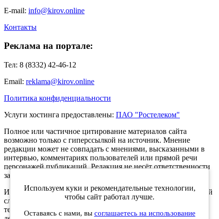
E-mail:
info@kirov.online
Контакты
Реклама на портале:
Тел: 8 (8332) 42-46-12
Email:
reklama@kirov.online
Политика конфиденциальности
Услуги хостинга предоставлены:
ПАО "Ростелеком"
Полное или частичное цитирование материалов сайта
возможно только с гиперссылкой на источник. Мнение
редакции может не совпадать с мнениями, высказанными в
интервью, комментариях пользователей или прямой речи
персонажей публикаций. Редакция не несёт ответственности
за текст комментариев читателей.
Используем куки и рекомендательные технологии,
Интернет-портал Kirov.online зарегистрирован в Федеральной
чтобы сайт работал лучше.
службе по надзору в сфере связи, информационных
технологий и массовых коммуникаций (Роскомнадзор) 5
Оставаясь с нами, вы
соглашаетесь на использование
декабря 2019 года. Регистрационный номер ЭЛ № ФС 77 -