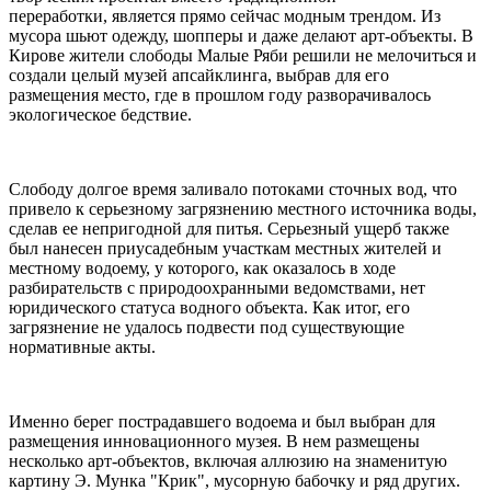
переработки, является прямо сейчас модным трендом. Из
мусора шьют одежду, шопперы и даже делают арт-объекты. В
Кирове жители слободы Малые Ряби решили не мелочиться и
создали целый музей апсайклинга, выбрав для его
размещения место, где в прошлом году разворачивалось
экологическое бедствие.
Слободу долгое время заливало потоками сточных вод, что
привело к серьезному загрязнению местного источника воды,
сделав ее непригодной для питья. Серьезный ущерб также
был нанесен приусадебным участкам местных жителей и
местному водоему, у которого, как оказалось в ходе
разбирательств с природоохранными ведомствами, нет
юридического статуса водного объекта. Как итог, его
загрязнение не удалось подвести под существующие
нормативные акты.
Именно берег пострадавшего водоема и был выбран для
размещения инновационного музея. В нем размещены
несколько арт-объектов, включая аллюзию на знаменитую
картину Э. Мунка "Крик", мусорную бабочку и ряд других.