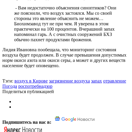
- Вам недостаточно объяснения синоптиков? Они
же пояснили, что воздух застоялся. Мы со своей
стороны это явление объяснить не можем…
Биохимзавод тут не при чем. Я уверена в этом
практически на 100 процентов. Вчерашний запах
напоминал гарь. А с очистных сооружений БХЗ
обычно пахнет продуктами брожения.
Лидия Ивановна пообещала, что мониторинг состояния
воздуха будет продолжен. В случае превышения допустимых
норм окиси азота или окиси серы, а может и других веществ
население будет оповещено.
Тэги:
воздух в Кирове
загрязнение воздуха
запах
отравление
Погода
роспотребнадзор
Поделиться публикацией
Подпишитесь на нас в: