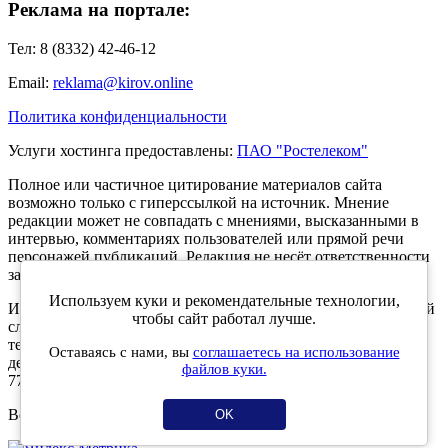
Реклама на портале:
Тел: 8 (8332) 42-46-12
Email:
reklama@kirov.online
Политика конфиденциальности
Услуги хостинга предоставлены:
ПАО "Ростелеком"
Полное или частичное цитирование материалов сайта
возможно только с гиперссылкой на источник. Мнение
редакции может не совпадать с мнениями, высказанными в
интервью, комментариях пользователей или прямой речи
персонажей публикаций. Редакция не несёт ответственности
за текст комментариев читателей.
Используем куки и рекомендательные технологии,
Интернет-портал Kirov.online зарегистрирован в Федеральной
чтобы сайт работал лучше.
службе по надзору в сфере связи, информационных
технологий и массовых коммуникаций (Роскомнадзор) 5
Оставаясь с нами, вы
соглашаетесь на использование
декабря 2019 года. Регистрационный номер ЭЛ № ФС 77 -
файлов куки.
77189.
Возрастное ограничение 12+
OK