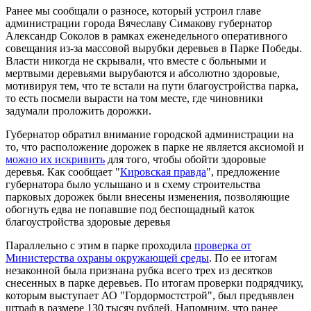
Ранее мы сообщали о разносе, который устроил главе
администрации города Вячеславу Симакову губернатор
Александр Соколов в рамках еженедельного оперативного
совещания из-за массовой вырубки деревьев в Парке Победы.
Власти никогда не скрывали, что вместе с больными и
мертвыми деревьями вырубаются и абсолютно здоровые,
мотивируя тем, что те встали на пути благоустройства парка,
то есть посмели вырасти на том месте, где чиновники
задумали проложить дорожки.
Губернатор обратил внимание городской администрации на
то, что расположение дорожек в парке не является аксиомой и
можно их искривить
для того, чтобы обойти здоровые
деревья. Как сообщает "
Кировская правда
", предложение
губернатора было услышано и в схему строительства
парковых дорожек были внесены изменения, позволяющие
обогнуть едва не попавшие под беспощадный каток
благоустройства здоровые деревья
Параллельно с этим в парке проходила
проверка от
Министерства охраны окружающей среды
. По ее итогам
незаконной была признана рубка всего трех из десятков
снесенных в парке деревьев. По итогам проверки подрядчику,
которым выступает АО "Гордормостстрой", был предъявлен
штраф в размере 130 тысяч рублей. Напомним, что ранее