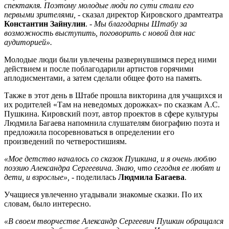
спектакля. Поэтому молодые люди по сути стали его
первыми зрителями,
- сказал директор Кировского драмтеатра
Константин Зайнулин
.
- Мы благодарны Штабу за
возможность выступить, поговорить с новой для нас
аудиторией».
Молодые люди были увлечены развернувшимся перед ними
действием и после поблагодарили артистов горячими
аплодисментами, а затем сделали общее фото на память.
Также в этот день в Штабе прошла викторина для учащихся и
их родителей «Там на неведомых дорожках» по сказкам А.С.
Пушкина. Кировский поэт, автор проектов в сфере культуры
Людмила Багаева напомнила слушателям биографию поэта и
предложила посоревноваться в определении его
произведений по четверостишиям.
«Мое детство началось со сказок Пушкина, и я очень люблю
поэзию Александра Сергеевича. Знаю, что сегодня ее любят и
дети, и взрослые»,
- поделилась
Людмила Багаева
.
Учащиеся увлеченно угадывали знакомые сказки. По их
словам, было интересно.
«В своем творчестве Александр Сергеевич Пушкин обращался