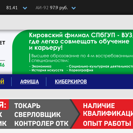
81.41
АИ-92
97.9 руб.
ОЙ
АФИША
КИБЕРКИРОВ