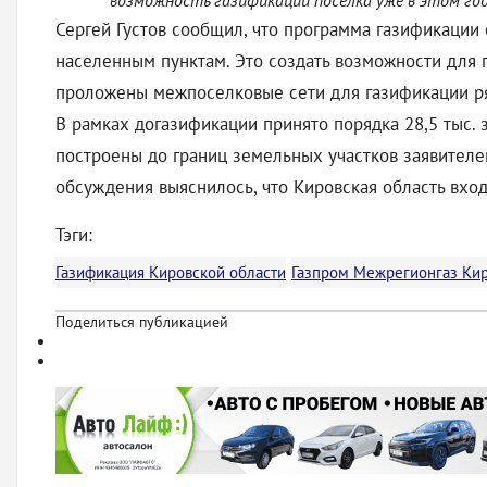
возможность газификации поселка уже в этом году
Сергей Густов сообщил, что программа газификации
населенным пунктам. Это создать возможности для г
проложены межпоселковые сети для газификации ря
В рамках догазификации принято порядка 28,5 тыс. 
построены до границ земельных участков заявителей
обсуждения выяснилось, что Кировская область вход
Тэги:
Газификация Кировской области
Газпром Межрегионгаз Ки
Поделиться публикацией