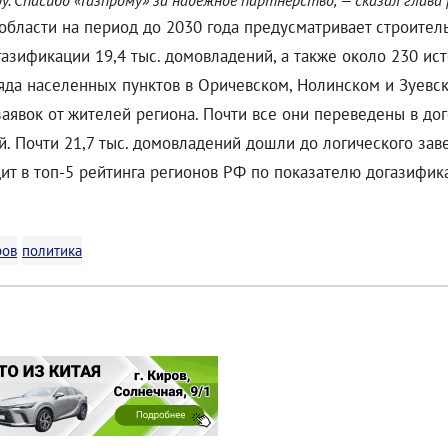
. Спасибо «Газпрому» за надежное партнерство, — сказал глава 
 области на период до 2030 года предусматривает строите
азификации 19,4 тыс. домовладений, а также около 230 ист
да населенных пунктов в Оричевском, Нолинском и Зуевск
заявок от жителей региона. Почти все они переведены в дог
. Почти 21,7 тыс. домовладений дошли до логического заве
ит в топ-5 рейтинга регионов РФ по показателю догазифик
ров
политика