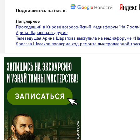
Подпишитесь на нас в:
Популярное
Проходящий в Кирове всероссийский медиафорум "На 7 холма
Арина Шарапова и другие
Телеведущая Арина Шарапова выступила на медиафоруме «На 
Ярослав Шулаков проверил ход ремонта лыжероллерной тра