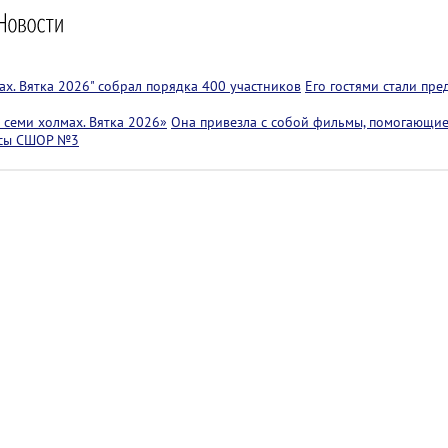
х. Вятка 2026" собрал порядка 400 участников
Его гостями стали пр
семи холмах. Вятка 2026»
Она привезла с собой фильмы, помогающие
ссы СШОР №3