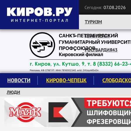
Сегодня:
07.08.2026
ТУРИЗМ
ДРАМТЕАТР
Следите за новостями:
РОСГВАРДИЯ43
НОВОСТИ
КИРОВО-ЧЕПЕЦК
СЛОБОДСК
ЛЮДИ
КРУЖКИ И СЕКЦИИ
ЗАВОДУ "МАЯК" 85 ЛЕТ
ЭКОЛОГИЯ