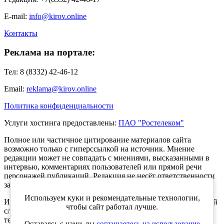
E-mail:
info@kirov.online
Контакты
Реклама на портале:
Тел: 8 (8332) 42-46-12
Email:
reklama@kirov.online
Политика конфиденциальности
Услуги хостинга предоставлены:
ПАО "Ростелеком"
Полное или частичное цитирование материалов сайта
возможно только с гиперссылкой на источник. Мнение
редакции может не совпадать с мнениями, высказанными в
интервью, комментариях пользователей или прямой речи
персонажей публикаций. Редакция не несёт ответственности
за текст комментариев читателей.
Используем куки и рекомендательные технологии,
Интернет-портал Kirov.online зарегистрирован в Федеральной
чтобы сайт работал лучше.
службе по надзору в сфере связи, информационных
технологий и массовых коммуникаций (Роскомнадзор) 5
Оставаясь с нами, вы
соглашаетесь на использование