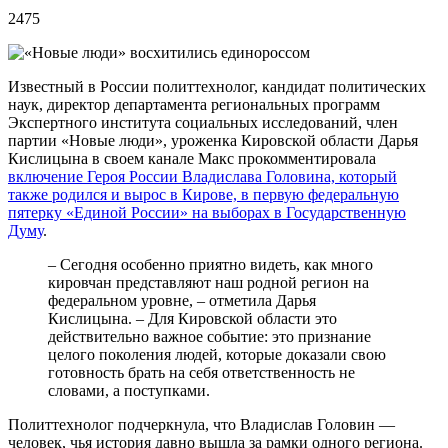
2475
Известный в России политтехнолог, кандидат политических
наук, директор департамента региональных программ
Экспертного института социальных исследований, член
партии «Новые люди», уроженка Кировской области Дарья
Кислицына в своем канале Макс прокомментировала
включение Героя России Владислава Головина, который
также родился и вырос в Кирове, в первую федеральную
пятерку «Единой России» на выборах в Государственную
Думу
.
– Сегодня особенно приятно видеть, как много
кировчан представляют наш родной регион на
федеральном уровне, – отметила Дарья
Кислицына. – Для Кировской области это
действительно важное событие: это признание
целого поколения людей, которые доказали свою
готовность брать на себя ответственность не
словами, а поступками.
Политтехнолог подчеркнула, что Владислав Головин —
человек, чья история давно вышла за рамки одного региона.