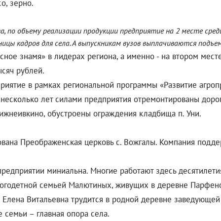
о, зерно.
, по объему реализации продукции предприятие на 2 месте сред
цы кадров для села. А выпускникам вузов выплачиваются подъемн
сное знамя» в лидерах региона, а именно - на втором мест
ысяч рублей.
приятие в рамках региональной программы «Развитие агро
е несколько лет силами предприятия отремонтированы дорога
ижнеивкино, обустроены ограждения кладбища п. Уни.
вана Преображенская церковь с. Вожгалы. Компания подд
предприятии миниальна. Многие работают здесь десятилети
многодетной семьей Малютиных, живущих в деревне Парфен
а Елена Витальевна трудится в родной деревне заведующей 
 семьи – главная опора села.