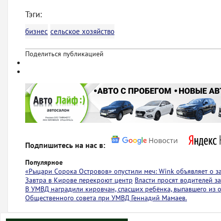
Тэги:
бизнес
сельское хозяйство
Поделиться публикацией
Подпишитесь на нас в:
Популярное
«Рыцари Сорока Островов» опустили меч: Wink объявляет о з
Завтра в Кирове перекроют центр
Власти просят водителей з
В УМВД наградили кировчан, спасших ребёнка, выпавшего из
Общественного совета при УМВД Геннадий Мамаев.