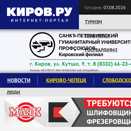
Сегодня:
07.08.2026
ТУРИЗМ
ДРАМТЕАТР
Следите за новостями:
РОСГВАРДИЯ43
НОВОСТИ
КИРОВО-ЧЕПЕЦК
СЛОБОДСК
ЛЮДИ
КРУЖКИ И СЕКЦИИ
ЗАВОДУ "МАЯК" 85 ЛЕТ
ЭКОЛОГИЯ