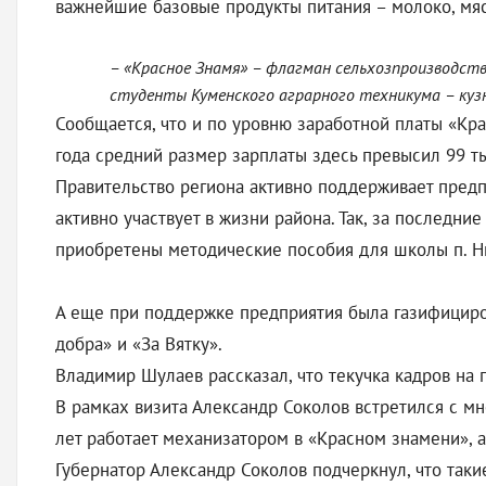
важнейшие базовые продукты питания – молоко, мяс
– «Красное Знамя» – флагман сельхозпроизводства
студенты Куменского аграрного техникума – кузни
Сообщается, что и по уровню заработной платы «Кра
года средний размер зарплаты здесь превысил 99 т
Правительство региона активно поддерживает пред
активно участвует в жизни района. Так, за последни
приобретены методические пособия для школы п. Н
А еще при поддержке предприятия была газифициро
добра» и «За Вятку».
Владимир Шулаев рассказал, что текучка кадров на 
В рамках визита Александр Соколов встретился с 
лет работает механизатором в «Красном знамени», 
Губернатор Александр Соколов подчеркнул, что такие