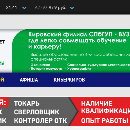
81.41
АИ-92
97.9 руб.
ОЙ
АФИША
КИБЕРКИРОВ