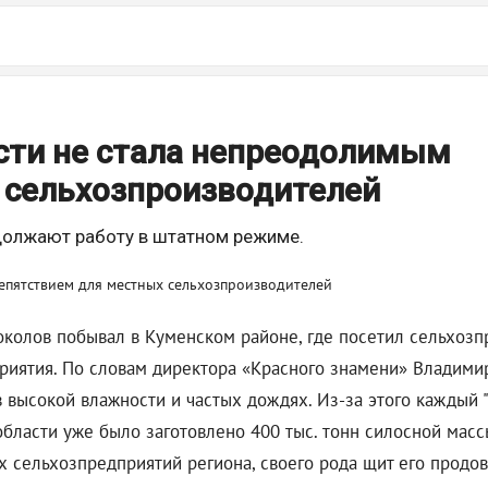
асти не стала непреодолимым
 сельхозпроизводителей
должают работу в штатном режиме.
околов побывал в Куменском районе, где посетил сельхозп
приятия. По словам директора «Красного знамени» Владими
в высокой влажности и частых дождях. Из-за этого каждый "
области уже было заготовлено 400 тыс. тонн силосной масс
х сельхозпредприятий региона, своего рода щит его продо