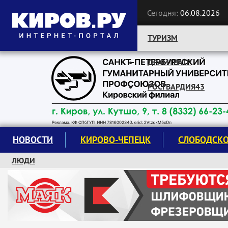
Сегодня:
06.08.2026
ТУРИЗМ
ДРАМТЕАТР
Следите за новостями:
РОСГВАРДИЯ43
НОВОСТИ
КИРОВО-ЧЕПЕЦК
СЛОБОДСК
ЛЮДИ
КРУЖКИ И СЕКЦИИ
ЗАВОДУ "МАЯК" 85 ЛЕТ
ЭКОЛОГИЯ