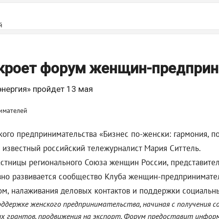
й
ткроет форум женщин-предпри
энергия» пройдет 13 мая
ого предпринимательства «Бизнес по-женски: гармония, по
 известный российский тележурналист Мария Ситтель.
астницы регионального Союза женщин России, представител
тивно развивается сообщество Клуба женщин-предпринимат
ом, налаживания деловых контактов и поддержки социальн
ддержке женского предпринимательства, начиная с получения со
х грантов, продвижения на экспорт. Форум предоставит инфор