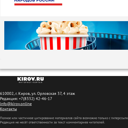
610002, г. Киров, ул. Орловская 37, 4 этаж
Редакция: +7(8332) 42-46-17
info@kirov.online
Контакты
Полное или частичное цитирование материалов сайта возможно только с гиперссыл
Редакция не несёт ответственности за текст комментариев читателей.