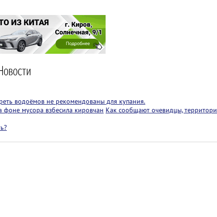
реть водоёмов не рекомендованы для купания.
на фоне мусора взбесила кировчан
Как сообщают очевидцы, территори
ть?