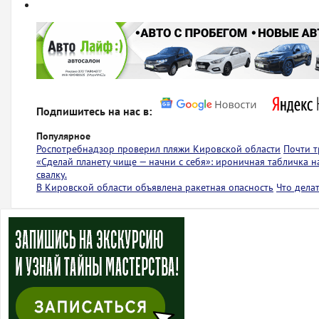
Подпишитесь на нас в:
Популярное
Роспотребнадзор проверил пляжи Кировской области
Почти т
«Сделай планету чище — начни с себя»: ироничная табличка 
свалку.
В Кировской области объявлена ракетная опасность
Что дела