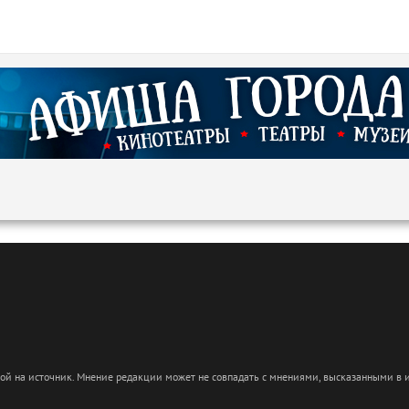
кой на источник. Мнение редакции может не совпадать с мнениями, высказанными в