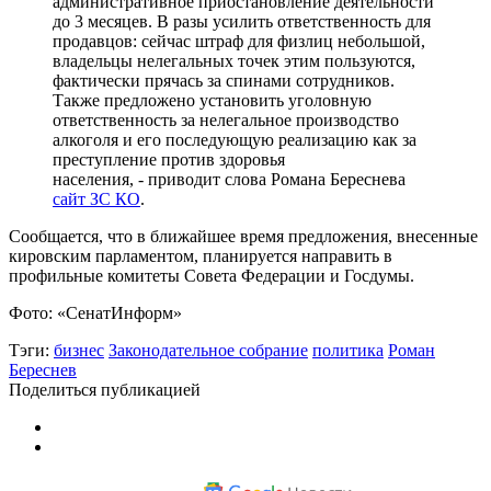
административное приостановление деятельности
до 3 месяцев. В разы усилить ответственность для
продавцов: сейчас штраф для физлиц небольшой,
владельцы нелегальных точек этим пользуются,
фактически прячась за спинами сотрудников.
Также предложено установить уголовную
ответственность за нелегальное производство
алкоголя и его последующую реализацию как за
преступление против здоровья
населения, - приводит слова Романа Береснева
сайт ЗС КО
.
Сообщается, что в ближайшее время предложения, внесенные
кировским парламентом, планируется направить в
профильные комитеты Совета Федерации и Госдумы.
Фото: «СенатИнформ»
Тэги:
бизнес
Законодательное собрание
политика
Роман
Береснев
Поделиться публикацией