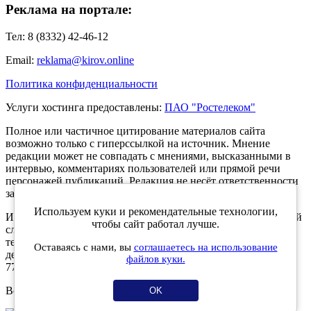
Реклама на портале:
Тел: 8 (8332) 42-46-12
Email:
reklama@kirov.online
Политика конфиденциальности
Услуги хостинга предоставлены:
ПАО "Ростелеком"
Полное или частичное цитирование материалов сайта
возможно только с гиперссылкой на источник. Мнение
редакции может не совпадать с мнениями, высказанными в
интервью, комментариях пользователей или прямой речи
персонажей публикаций. Редакция не несёт ответственности
за текст комментариев читателей.
Используем куки и рекомендательные технологии,
Интернет-портал Kirov.online зарегистрирован в Федеральной
чтобы сайт работал лучше.
службе по надзору в сфере связи, информационных
технологий и массовых коммуникаций (Роскомнадзор) 5
Оставаясь с нами, вы
соглашаетесь на использование
декабря 2019 года. Регистрационный номер ЭЛ № ФС 77 -
файлов куки.
77189.
Возрастное ограничение 12+
OK