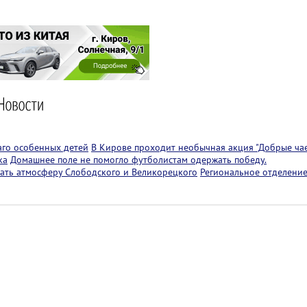
аго особенных детей
В Кирове проходит необычная акция "Добрые чае
ка
Домашнее поле не помогло футболистам одержать победу.
ать атмосферу Слободского и Великорецкого
Региональное отделение