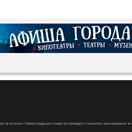
кой на источник. Мнение редакции может не совпадать с мнениями, высказанными в