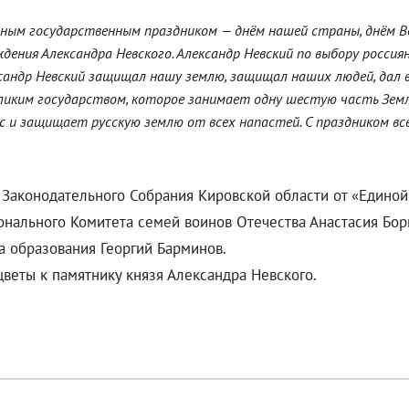
сным государственным праздником — днём нашей страны, днём Ве
дения Александра Невского. Александр Невский по выбору росси
ександр Невский защищал нашу землю, защищал наших людей, дал
великим государством, которое занимает одну шестую часть Земл
ас и защищает русскую землю от всех напастей. С праздником вс
 Законодательного Собрания Кировской области от «Единой
онального Комитета семей воинов Отечества Анастасия Бор
 образования Георгий Барминов.
веты к памятнику князя Александра Невского.