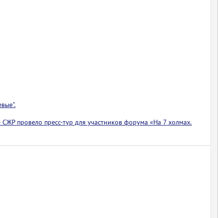
вые".
 СЖР провело пресс-тур для участников форума «На 7 холмах.