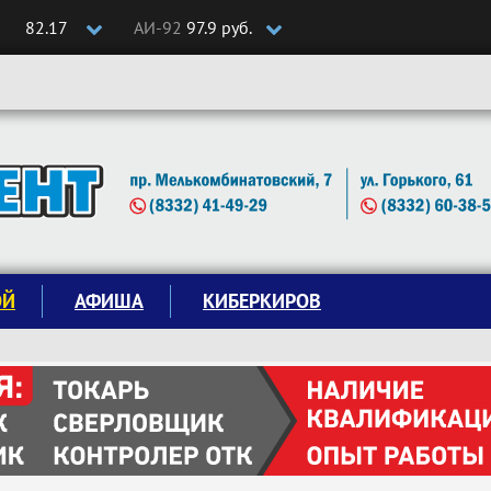
82.17
АИ-92
97.9 руб.
ОЙ
АФИША
КИБЕРКИРОВ