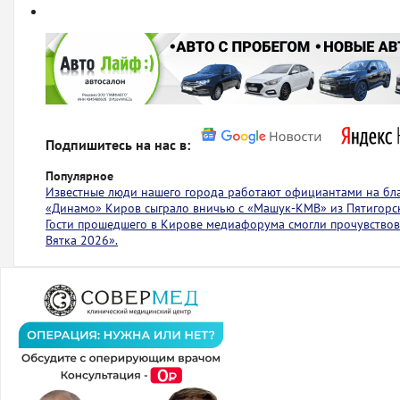
Подпишитесь на нас в:
Популярное
Известные люди нашего города работают официантами на бл
«Динамо» Киров сыграло вничью с ​​​​«Машук-КМВ» из Пятигорс
Гости прошедшего в Кирове медиафорума смогли прочувствов
Вятка 2026».