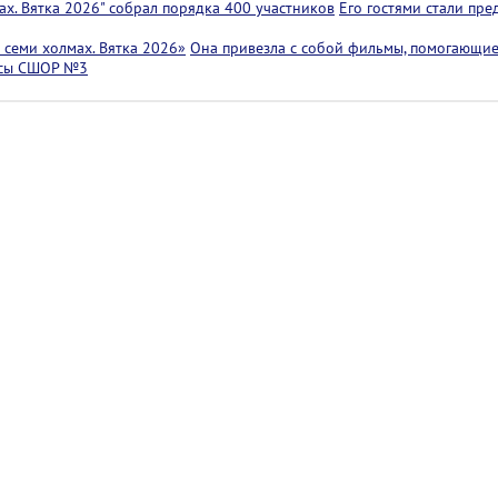
х. Вятка 2026" собрал порядка 400 участников
Его гостями стали пр
семи холмах. Вятка 2026»
Она привезла с собой фильмы, помогающие
ссы СШОР №3