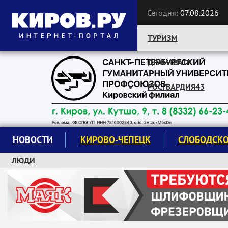
Сегодня:
07.08.2026
ТУРИЗМ
ДРАМТЕАТР
Следите за новостями:
РОСГВАРДИЯ43
НОВОСТИ
КИРОВО-ЧЕПЕЦК
СЛОБОДСК
ЛЮДИ
КРУЖКИ И СЕКЦИИ
ЗАВОДУ "МАЯК" 85 ЛЕТ
ЭКОЛОГИЯ