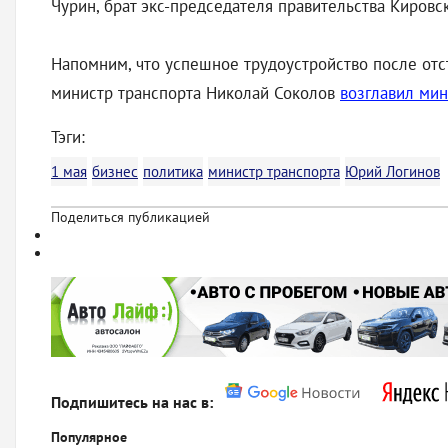
Чурин, брат экс-председателя правительства Кировс
Напомним, что успешное трудоустройство после отст
министр транспорта Николай Соколов
возглавил ми
Тэги:
1 мая
бизнес
политика
министр транспорта
Юрий Логинов
Поделиться публикацией
Подпишитесь на нас в:
Популярное