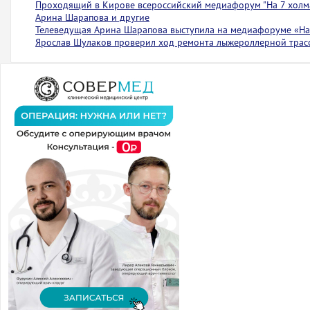
Проходящий в Кирове всероссийский медиафорум "На 7 холма
Арина Шарапова и другие
Телеведущая Арина Шарапова выступила на медиафоруме «На 
Ярослав Шулаков проверил ход ремонта лыжероллерной тра