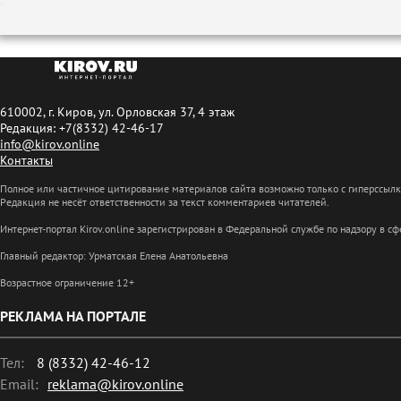
610002, г. Киров, ул. Орловская 37, 4 этаж
Редакция: +7(8332) 42-46-17
info@kirov.online
Контакты
Полное или частичное цитирование материалов сайта возможно только с гиперссыл
Редакция не несёт ответственности за текст комментариев читателей.
Интернет-портал Kirov.online зарегистрирован в Федеральной службе по надзору в 
Главный редактор: Урматская Елена Анатольевна
Возрастное ограничение 12+
РЕКЛАМА НА ПОРТАЛЕ
Тел:
8 (8332) 42-46-12
Email:
reklama@kirov.online