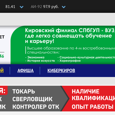
81.41
АИ-92
97.9 руб.
ОЙ
АФИША
КИБЕРКИРОВ