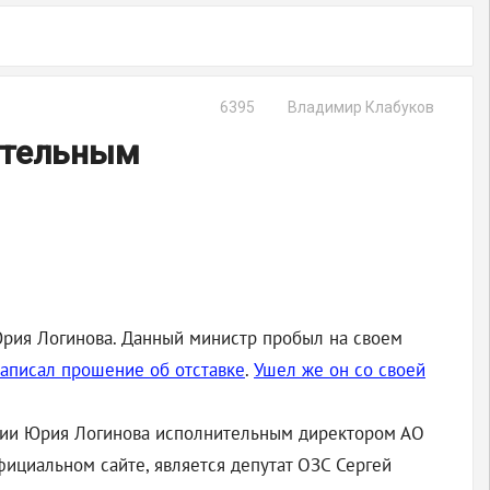
6395
Владимир Клабуков
нительным
Юрия Логинова. Данный министр пробыл на своем
аписал прошение об отставке
.
Ушел же он со своей
ении Юрия Логинова исполнительным директором АО
фициальном сайте, является депутат ОЗС Сергей