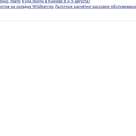
чно, театр
Куда пойти в Кирове 8 и 9 августа?
тов на складах Wildberries
Льготное расчётно-кассовое обслуживани