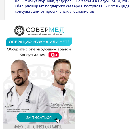
День физкультурника, федеральные звезды в Радужном и, коне
Сбер расширяет поддержку селлеров, пострадавших от инциден
консультации от профильных специалистов