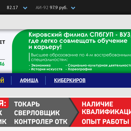
82.17
АИ-92
97.9 руб.
ОЙ
АФИША
КИБЕРКИРОВ