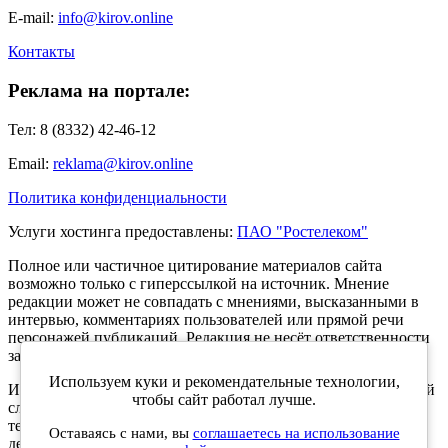
E-mail:
info@kirov.online
Контакты
Реклама на портале:
Тел: 8 (8332) 42-46-12
Email:
reklama@kirov.online
Политика конфиденциальности
Услуги хостинга предоставлены:
ПАО "Ростелеком"
Полное или частичное цитирование материалов сайта
возможно только с гиперссылкой на источник. Мнение
редакции может не совпадать с мнениями, высказанными в
интервью, комментариях пользователей или прямой речи
персонажей публикаций. Редакция не несёт ответственности
за текст комментариев читателей.
Используем куки и рекомендательные технологии,
Интернет-портал Kirov.online зарегистрирован в Федеральной
чтобы сайт работал лучше.
службе по надзору в сфере связи, информационных
технологий и массовых коммуникаций (Роскомнадзор) 5
Оставаясь с нами, вы
соглашаетесь на использование
декабря 2019 года. Регистрационный номер ЭЛ № ФС 77 -