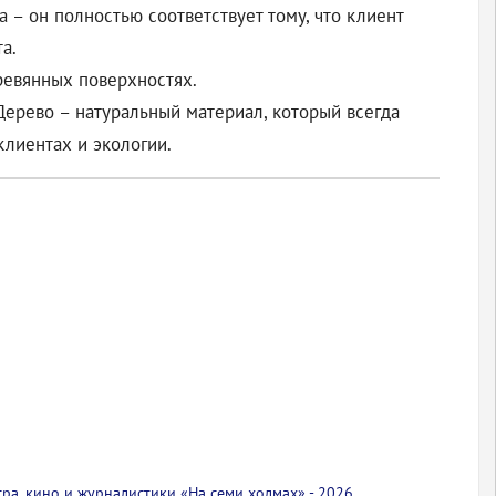
 – он полностью соответствует тому, что клиент
а.
ревянных поверхностях.
Дерево – натуральный материал, который всегда
клиентах и экологии.
тра, кино и журналистики «На семи холмах» - 2026