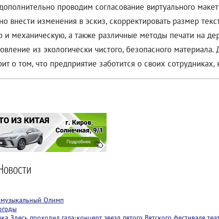
дополнительно проводим согласование виртуального макета
о внести изменения в эскиз, скорректировать размер текст
 и механическую, а также различные методы печати на де
вление из экологически чистого, безопасного материала. 
рит о том, что предприятие заботится о своих сотрудниках, 
т музыкальный Олимп
огоды
ыка
Здесь проходил гала-концерт звезд пятого Вятского фестиваля теа