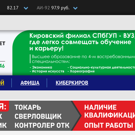
82.17
АИ-92
97.9 руб.
ОЙ
АФИША
КИБЕРКИРОВ