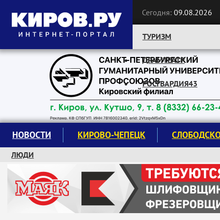
Сегодня:
09.08.2026
ТУРИЗМ
ДРАМТЕАТР
Следите за новостями:
РОСГВАРДИЯ43
НОВОСТИ
КИРОВО-ЧЕПЕЦК
СЛОБОДСК
ЛЮДИ
КРУЖКИ И СЕКЦИИ
ЗАВОДУ "МАЯК" 85 ЛЕТ
ЭКОЛОГИЯ