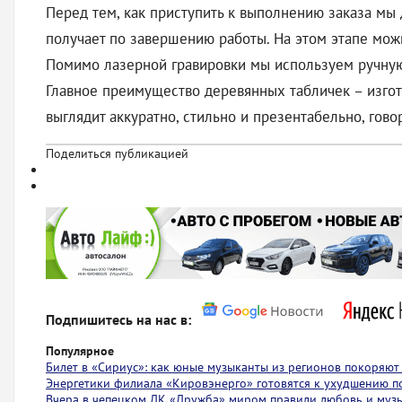
Перед тем, как приступить к выполнению заказа мы 
получает по завершению работы. На этом этапе можн
Помимо лазерной гравировки мы используем ручную
Главное преимущество деревянных табличек – изгото
выглядит аккуратно, стильно и презентабельно, гово
Поделиться публикацией
Подпишитесь на нас в:
Популярное
Билет в «Сириус»: как юные музыканты из регионов покоряю
Энергетики филиала «Кировэнерго» готовятся к ухудшению п
Вчера в чепецком ДК «Дружба» миром правили любовь и муз