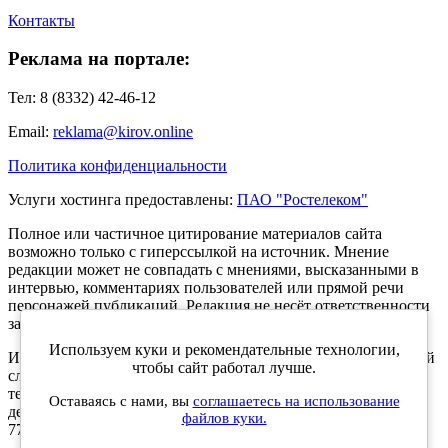
Контакты
Реклама на портале:
Тел: 8 (8332) 42-46-12
Email:
reklama@kirov.online
Политика конфиденциальности
Услуги хостинга предоставлены:
ПАО "Ростелеком"
Полное или частичное цитирование материалов сайта
возможно только с гиперссылкой на источник. Мнение
редакции может не совпадать с мнениями, высказанными в
интервью, комментариях пользователей или прямой речи
персонажей публикаций. Редакция не несёт ответственности
за текст комментариев читателей.
Используем куки и рекомендательные технологии,
Интернет-портал Kirov.online зарегистрирован в Федеральной
чтобы сайт работал лучше.
службе по надзору в сфере связи, информационных
технологий и массовых коммуникаций (Роскомнадзор) 5
Оставаясь с нами, вы
соглашаетесь на использование
декабря 2019 года. Регистрационный номер ЭЛ № ФС 77 -
файлов куки.
77189.