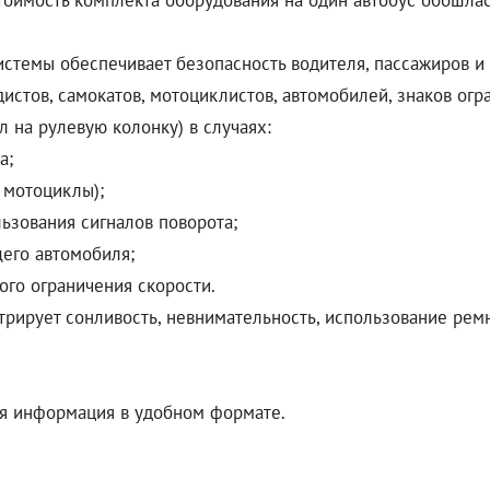
 стоимость комплекта оборудования на один автобус обошла
истемы обеспечивает безопасность водителя, пассажиров и
стов, самокатов, мотоциклистов, автомобилей, знаков огр
 на рулевую колонку) в случаях:
а;
 мотоциклы);
льзования сигналов поворота;
его автомобиля;
го ограничения скорости.
трирует сонливость, невнимательность, использование рем
ая информация в удобном формате.