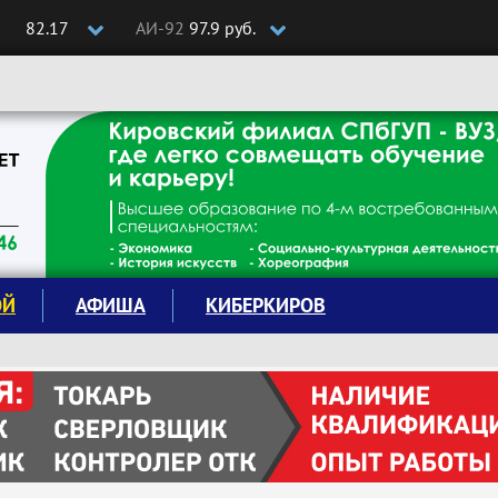
82.17
АИ-92
97.9 руб.
ОЙ
АФИША
КИБЕРКИРОВ