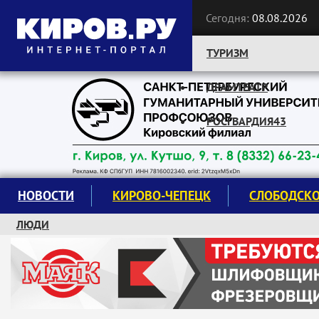
Сегодня:
08.08.2026
ТУРИЗМ
ДРАМТЕАТР
Следите за новостями:
РОСГВАРДИЯ43
НОВОСТИ
КИРОВО-ЧЕПЕЦК
СЛОБОДСК
ЛЮДИ
КРУЖКИ И СЕКЦИИ
ЗАВОДУ "МАЯК" 85 ЛЕТ
ЭКОЛОГИЯ