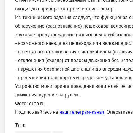
Отметим, что - согласно данным сайта госзакупок -
входит два прибора контроля и один трекер.
Из технического задания следует, что функционал с
обнаружение (распознавание) пешеходов, велосипеди
звуковое предупреждение (опционально вибросигнал
- возможного наезда на пешехода или велосипедист
- возможного столкновения с автомобилем (включая
- отклонения (съезда) от полосы движения без испо
- нарушения безопасной дистанции до впереди идущ
- превышения транспортным средством установленно
Устройство мониторинга поведения водителей регис
движения, курение за рулём.
Фото: quto.ru.
Подписывайтесь на
наш телеграм-канал
. Оперативн
Тэги: