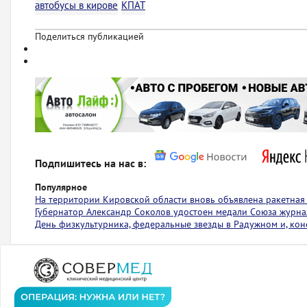
автобусы в кирове
КПАТ
Поделиться публикацией
Подпишитесь на нас в:
Популярное
На территории Кировской области вновь объявлена ракетная
Губернатор Александр Соколов удостоен медали Союза журна
День физкультурника, федеральные звезды в Радужном и, коне