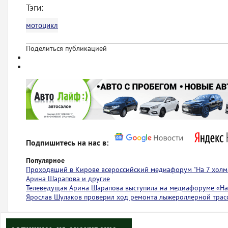
Тэги:
мотоцикл
Поделиться публикацией
Подпишитесь на нас в:
Популярное
Проходящий в Кирове всероссийский медиафорум "На 7 холма
Арина Шарапова и другие
Телеведущая Арина Шарапова выступила на медиафоруме «На 
Ярослав Шулаков проверил ход ремонта лыжероллерной тра