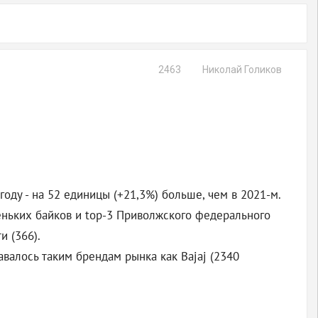
2463
Николай Голиков
году - на 52 единицы (+21,3%) больше, чем в 2021-м.
веньких байков и top-3 Приволжского федерального
и (366).
валось таким брендам рынка как Bajaj (2340