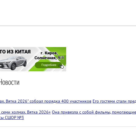
х. Вятка 2026" собрал порядка 400 участников
Его гостями стали пр
семи холмах. Вятка 2026»
Она привезла с собой фильмы, помогающие
ссы СШОР №3