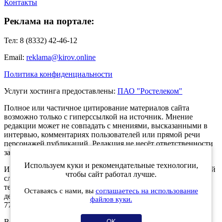
Контакты
Реклама на портале:
Тел: 8 (8332) 42-46-12
Email:
reklama@kirov.online
Политика конфиденциальности
Услуги хостинга предоставлены:
ПАО "Ростелеком"
Полное или частичное цитирование материалов сайта
возможно только с гиперссылкой на источник. Мнение
редакции может не совпадать с мнениями, высказанными в
интервью, комментариях пользователей или прямой речи
персонажей публикаций. Редакция не несёт ответственности
за текст комментариев читателей.
Используем куки и рекомендательные технологии,
Интернет-портал Kirov.online зарегистрирован в Федеральной
чтобы сайт работал лучше.
службе по надзору в сфере связи, информационных
технологий и массовых коммуникаций (Роскомнадзор) 5
Оставаясь с нами, вы
соглашаетесь на использование
декабря 2019 года. Регистрационный номер ЭЛ № ФС 77 -
файлов куки.
77189.
Возрастное ограничение 12+
OK