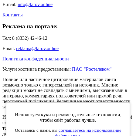
E-mail:
info@kirov.online
Контакты
Реклама на портале:
Тел: 8 (8332) 42-46-12
Email:
reklama@kirov.online
Политика конфиденциальности
Услуги хостинга предоставлены:
ПАО "Ростелеком"
Полное или частичное цитирование материалов сайта
возможно только с гиперссылкой на источник. Мнение
редакции может не совпадать с мнениями, высказанными в
интервью, комментариях пользователей или прямой речи
персонажей публикаций. Редакция не несёт ответственности
за текст комментариев читателей.
Используем куки и рекомендательные технологии,
Интернет-портал Kirov.online зарегистрирован в Федеральной
чтобы сайт работал лучше.
службе по надзору в сфере связи, информационных
технологий и массовых коммуникаций (Роскомнадзор) 5
Оставаясь с нами, вы
соглашаетесь на использование
декабря 2019 года. Регистрационный номер ЭЛ № ФС 77 -
файлов куки.