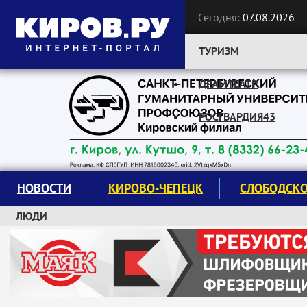
Сегодня:
07.08.2026
ТУРИЗМ
ДРАМТЕАТР
Следите за новостями:
РОСГВАРДИЯ43
НОВОСТИ
КИРОВО-ЧЕПЕЦК
СЛОБОДСК
ЛЮДИ
КРУЖКИ И СЕКЦИИ
ЗАВОДУ "МАЯК" 85 ЛЕТ
ЭКОЛОГИЯ