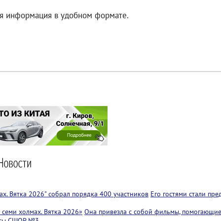
ая информация в удобном формате.
х. Вятка 2026" собрал порядка 400 участников
Его гостями стали пр
семи холмах. Вятка 2026»
Она привезла с собой фильмы, помогающие
ссы СШОР №3