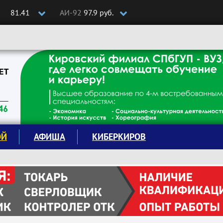
81.41
АИ-92
97.9 руб.
ОЙ
АФИША
КИБЕРКИРОВ