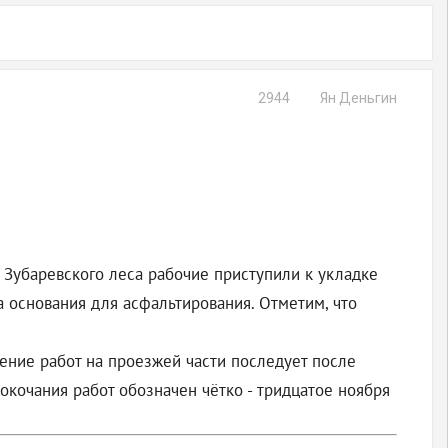
2944
Ян Деньгин
ы Зубаревского леса рабочие приступили к укладке
а основания для асфальтирования. Отметим, что
шение работ на проезжей части последует после
окочания работ обозначен чётко - тридцатое ноября