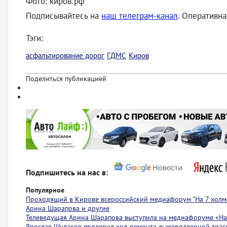
Фото: киров.рф
Подписывайтесь на
наш телеграм-канал
. Оперативн
Тэги:
асфальтирование дорог
ГДМС
Киров
Поделиться публикацией
Подпишитесь на нас в:
Популярное
Проходящий в Кирове всероссийский медиафорум "На 7 холма
Арина Шарапова и другие
Телеведущая Арина Шарапова выступила на медиафоруме «На 
Ярослав Шулаков проверил ход ремонта лыжероллерной тра