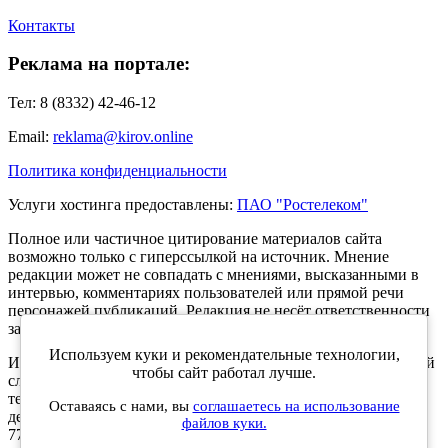
Контакты
Реклама на портале:
Тел: 8 (8332) 42-46-12
Email:
reklama@kirov.online
Политика конфиденциальности
Услуги хостинга предоставлены:
ПАО "Ростелеком"
Полное или частичное цитирование материалов сайта
возможно только с гиперссылкой на источник. Мнение
редакции может не совпадать с мнениями, высказанными в
интервью, комментариях пользователей или прямой речи
персонажей публикаций. Редакция не несёт ответственности
за текст комментариев читателей.
Используем куки и рекомендательные технологии,
Интернет-портал Kirov.online зарегистрирован в Федеральной
чтобы сайт работал лучше.
службе по надзору в сфере связи, информационных
технологий и массовых коммуникаций (Роскомнадзор) 5
Оставаясь с нами, вы
соглашаетесь на использование
декабря 2019 года. Регистрационный номер ЭЛ № ФС 77 -
файлов куки.
77189.