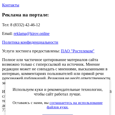
Контакты
Реклама на портале:
Тел: 8 (8332) 42-46-12
Email:
reklama@kirov.online
Политика конфиденциальности
Услуги хостинга предоставлены:
ПАО "Ростелеком"
Полное или частичное цитирование материалов сайта
возможно только с гиперссылкой на источник. Мнение
редакции может не совпадать с мнениями, высказанными в
интервью, комментариях пользователей или прямой речи
персонажей публикаций. Редакция не несёт ответственности
за текст комментариев читателей.
Используем куки и рекомендательные технологии,
Интернет-портал Kirov.online зарегистрирован в Федеральной
чтобы сайт работал лучше.
службе по надзору в сфере связи, информационных
технологий и массовых коммуникаций (Роскомнадзор) 5
Оставаясь с нами, вы
соглашаетесь на использование
декабря 2019 года. Регистрационный номер ЭЛ № ФС 77 -
файлов куки.
77189.