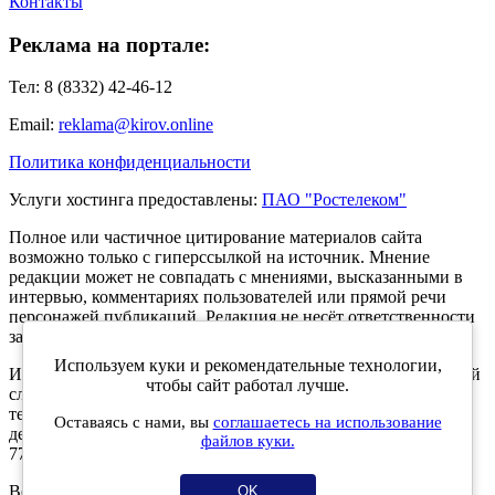
Контакты
Реклама на портале:
Тел: 8 (8332) 42-46-12
Email:
reklama@kirov.online
Политика конфиденциальности
Услуги хостинга предоставлены:
ПАО "Ростелеком"
Полное или частичное цитирование материалов сайта
возможно только с гиперссылкой на источник. Мнение
редакции может не совпадать с мнениями, высказанными в
интервью, комментариях пользователей или прямой речи
персонажей публикаций. Редакция не несёт ответственности
за текст комментариев читателей.
Используем куки и рекомендательные технологии,
Интернет-портал Kirov.online зарегистрирован в Федеральной
чтобы сайт работал лучше.
службе по надзору в сфере связи, информационных
технологий и массовых коммуникаций (Роскомнадзор) 5
Оставаясь с нами, вы
соглашаетесь на использование
декабря 2019 года. Регистрационный номер ЭЛ № ФС 77 -
файлов куки.
77189.
Возрастное ограничение 12+
OK