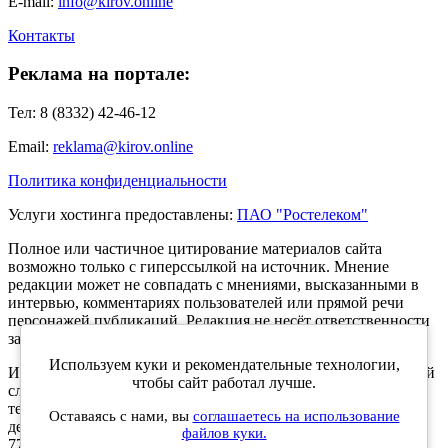
E-mail:
info@kirov.online
Контакты
Реклама на портале:
Тел: 8 (8332) 42-46-12
Email:
reklama@kirov.online
Политика конфиденциальности
Услуги хостинга предоставлены:
ПАО "Ростелеком"
Полное или частичное цитирование материалов сайта
возможно только с гиперссылкой на источник. Мнение
редакции может не совпадать с мнениями, высказанными в
интервью, комментариях пользователей или прямой речи
персонажей публикаций. Редакция не несёт ответственности
за текст комментариев читателей.
Используем куки и рекомендательные технологии,
Интернет-портал Kirov.online зарегистрирован в Федеральной
чтобы сайт работал лучше.
службе по надзору в сфере связи, информационных
технологий и массовых коммуникаций (Роскомнадзор) 5
Оставаясь с нами, вы
соглашаетесь на использование
декабря 2019 года. Регистрационный номер ЭЛ № ФС 77 -
файлов куки.
77189.