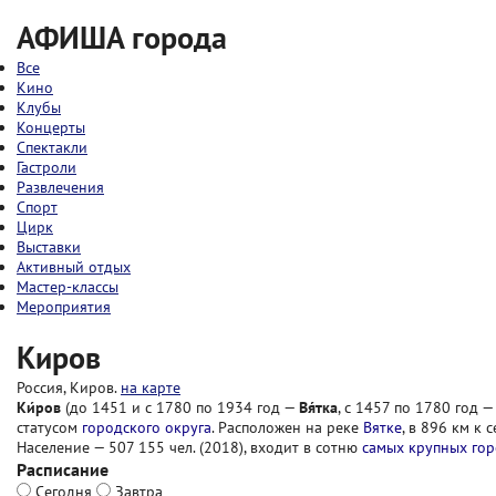
АФИША города
Все
Кино
Клубы
Концерты
Спектакли
Гастроли
Развлечения
Спорт
Цирк
Выставки
Активный отдых
Мастер-классы
Мероприятия
Киров
Россия, Киров.
на карте
Ки́ров
(до 1451 и с 1780 по 1934 год —
Вя́тка
, с 1457 по 1780 год 
статусом
городского округа
. Расположен на реке
Вятке
, в 896 км к 
Население — 507 155 чел. (2018), входит в сотню
самых крупных го
Расписание
Сегодня
Завтра