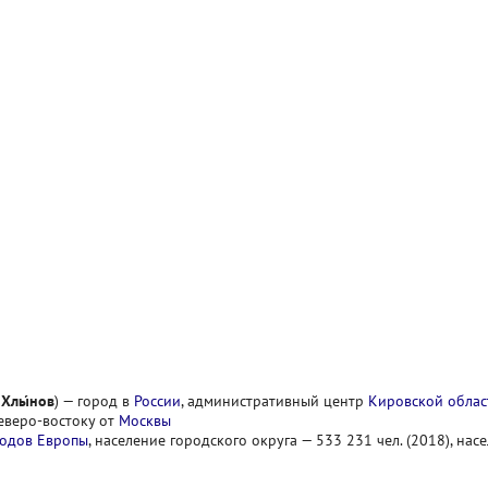
—
Хлы́нов
) — город в
России
, административный центр
Кировской облас
северо-востоку от
Москвы
родов Европы
, население городского округа — 533 231 чел. (2018), на