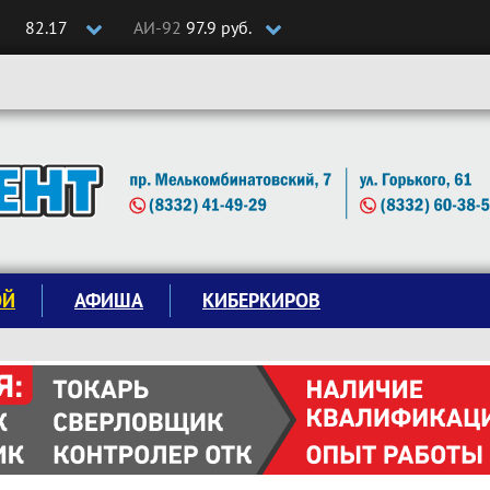
82.17
АИ-92
97.9 руб.
ОЙ
АФИША
КИБЕРКИРОВ