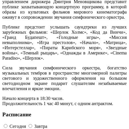
управлением дирижера Дмитрия Меновщикова представит
публике захватывающую концертную программу, в которой
образы из культовых фильмов мирового кинематографа
оживут в сопровождении звучания симфонического оркестра.
Публике предстоит услышать саундтреки из лучших
зарубежных фильмов: «Шерлок Холмс», «Код да Винчи»,
«Гранд Будапешт», «Голодные игры», «Миссия
невыполнима», «Игра престолов», «Начало», «Матрица»,
«Интерстеллар», «Пираты Карибского моря», «Звездные
войны», «Темный рыцарь», «Однажды в Америке», «Cinema
Paradiso», «Шерлок».
Сила звучания симфонического оркестра, богатство
музыкальных тембров в пространстве многомерной палитры
светового и художественного оформления на большом
светодиодном экране подарит слушателям незабываемые
впечатления и яркие эмоции.
Начало концерта в 18:30 часов.
Продолжительность 1 час 40 минут, с одним антрактом.
Расписание
Сегодня
Завтра