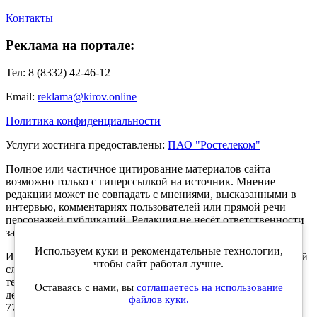
Контакты
Реклама на портале:
Тел: 8 (8332) 42-46-12
Email:
reklama@kirov.online
Политика конфиденциальности
Услуги хостинга предоставлены:
ПАО "Ростелеком"
Полное или частичное цитирование материалов сайта
возможно только с гиперссылкой на источник. Мнение
редакции может не совпадать с мнениями, высказанными в
интервью, комментариях пользователей или прямой речи
персонажей публикаций. Редакция не несёт ответственности
за текст комментариев читателей.
Используем куки и рекомендательные технологии,
Интернет-портал Kirov.online зарегистрирован в Федеральной
чтобы сайт работал лучше.
службе по надзору в сфере связи, информационных
технологий и массовых коммуникаций (Роскомнадзор) 5
Оставаясь с нами, вы
соглашаетесь на использование
декабря 2019 года. Регистрационный номер ЭЛ № ФС 77 -
файлов куки.
77189.