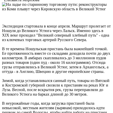
Экспедиция стартовала в конце апреля. Маршрут пролегает от
Ношуля до Великого Устюга через Лальск. Именно здесь в
XIX веке проходил "Великий северный хлебный путь" - одна
из ключевых торговых артерий Русского Севера.
В те времена Ношульская пристань была важнейшей точкой.
Ее протяженность вместе со складами доходила почти до двух
километров. В амбарах скапливалось до 3 миллионов пудов
разных товаров (один пуд - около 16 килограммов). Отсюда
грузы отправлялись в Великий Устюг, затем в Архангельск, а
оттуда - в Англию, Швецию и другие европейские страны.
Зимой, когда устанавливался санный путь, товары из Вятской
и Костромской губерний свозили к пристаням на реках Юг и
Луза. Весной, после вскрытия рек, грузы переправляли до
Великого Устюга на барках длиной до 30 метров.
В неурожайные годы, когда загрузка пристаней была
невысокой, местным жителям (зырянам) приходилось идти
пешком до самой Вологды, чтобы найти работу на пристани.