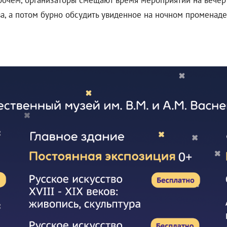
рочем, организаторы смещают время мероприятий на вечер 
ва, а потом бурно обсудить увиденное на ночном променаде