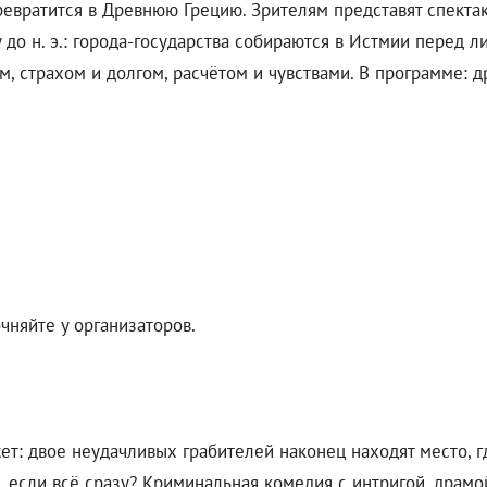
евратится в Древнюю Грецию. Зрителям представят спекта
 до н. э.: города-государства собираются в Истмии перед 
 страхом и долгом, расчётом и чувствами. В программе: др
чняйте у организаторов.
: двое неудачливых грабителей наконец находят место, гд
то, если всё сразу? Криминальная комедия с интригой, дра