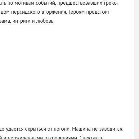
кль по мотивам событий, предшествовавших греко-
лицом персидского вторжения. Героям предстоит
ама, интриги и любовь.
е удаётся скрыться от погони. Машина не заводится,
мой и неожиданными откровениями. Спектакль