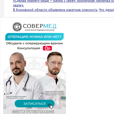
«Сделай планету чище — начни с себя»: ироничная табличка 
свалку.
В Кировской области объявлена ракетная опасность
Что дела