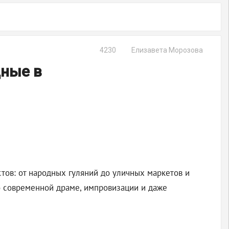
4230
Елизавета Морозова
дные в
стов: от народных гуляний до уличных маркетов и
о современной драме, импровизации и даже