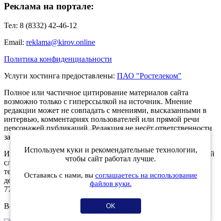
Реклама на портале:
Тел: 8 (8332) 42-46-12
Email:
reklama@kirov.online
Политика конфиденциальности
Услуги хостинга предоставлены:
ПАО "Ростелеком"
Полное или частичное цитирование материалов сайта
возможно только с гиперссылкой на источник. Мнение
редакции может не совпадать с мнениями, высказанными в
интервью, комментариях пользователей или прямой речи
персонажей публикаций. Редакция не несёт ответственности
за текст комментариев читателей.
Используем куки и рекомендательные технологии,
Интернет-портал Kirov.online зарегистрирован в Федеральной
чтобы сайт работал лучше.
службе по надзору в сфере связи, информационных
технологий и массовых коммуникаций (Роскомнадзор) 5
Оставаясь с нами, вы
соглашаетесь на использование
декабря 2019 года. Регистрационный номер ЭЛ № ФС 77 -
файлов куки.
77189.
Возрастное ограничение 12+
OK