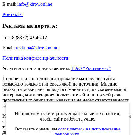
E-mail:
info@kirov.online
Контакты
Реклама на портале:
Тел: 8 (8332) 42-46-12
Email:
reklama@kirov.online
Политика конфиденциальности
Услуги хостинга предоставлены:
ПАО "Ростелеком"
Полное или частичное цитирование материалов сайта
возможно только с гиперссылкой на источник. Мнение
редакции может не совпадать с мнениями, высказанными в
интервью, комментариях пользователей или прямой речи
персонажей публикаций. Редакция не несёт ответственности
за текст комментариев читателей.
Используем куки и рекомендательные технологии,
Интернет-портал Kirov.online зарегистрирован в Федеральной
чтобы сайт работал лучше.
службе по надзору в сфере связи, информационных
технологий и массовых коммуникаций (Роскомнадзор) 5
Оставаясь с нами, вы
соглашаетесь на использование
декабря 2019 года. Регистрационный номер ЭЛ № ФС 77 -
файлов куки.